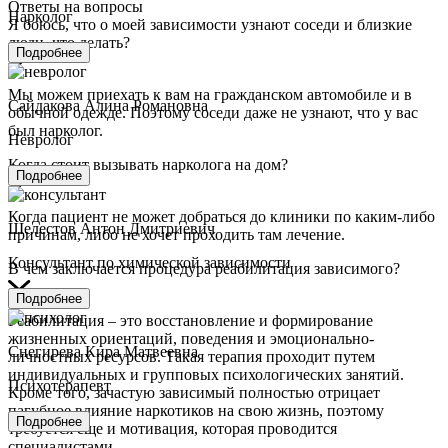
Ответы на вопросы
Нарколог
Я боюсь, что о моей зависимости узнают соседи и близкие
люди, что делать?
Подробнее
Мы можем приехать к вам на гражданском автомобиле и в
Сайдакова Алина Романовна
обычной одежде. Поэтому соседи даже не узнают, что у вас
был нарколог.
Невролог
Когда стоит вызывать нарколога на дом?
Подробнее
Когда пациент не может добраться до клиники по каким-либо
Шелестов Антон Дмитриевич
причинам, либо не хочет проходить там лечение.
Консультант по химической зависимости
В чем заключается процедура реабилитация зависимого?
Подробнее
Реабилитация – это восстановление и формирование
жизненных ориентаций, поведения и эмоционально-
Снегирева Кира Матвеевна
личностных ресурсов. Такая терапия проходит путем
индивидуальных и групповых психологических занятий.
Психотерапевт
Кроме того, зачастую зависимый полностью отрицает
пагубное влияние наркотиков на свою жизнь, поэтому
Подробнее
требуется еще и мотивация, которая проводится
специалистами.