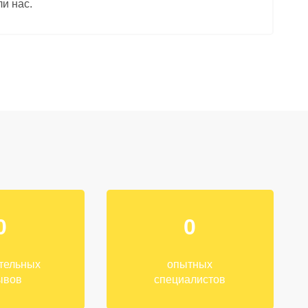
и нас.
0
0
тельных
опытных
ывов
специалистов