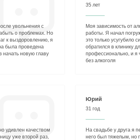
35 лет
после увольнения с
Моя зависимость от ал
забыть о проблемах. Но
работы. Я начал погру
аг к выздоровлению, я
это только усугубило 
ра была проведена
обратился в клинику д
в начать новую главу
профессионально, и я ч
без алкоголя
Юрий
31 год
но удивлен качеством
На свадьбе у друга я п
ницу уже второй раз,
него был тяжелым, но 