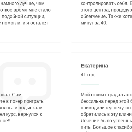
я намного лучше, чем
контролировать себя. 
роткое время мне стало
этого центра, процеду
в подобной ситуации,
облегчение. Также хоте
 помогли, и я остался
минут за 40.
Екатерина
41 год
 знал. Сам
Мой отчим страдал алк
те в покер поиграть.
бессильна перед этой 
холога и подыскали
приводили к успеху, он
л курс, вернулся к
обратились в эту клини
шое!!
Лечение было успешным
пить. Большое спасибо