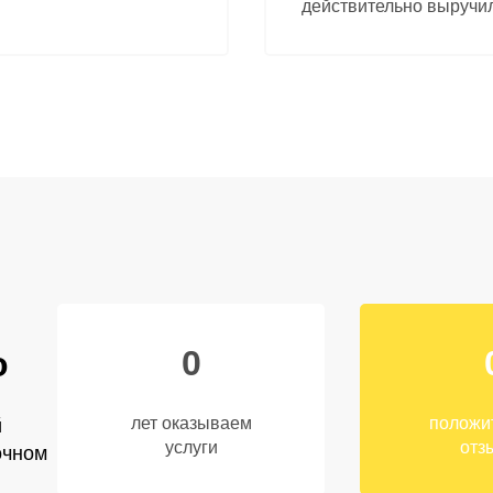
действительно выручил
0
о
лет оказываем
положи
й
услуги
отз
очном