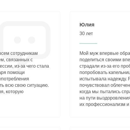
Юлия
30 лет
всем сотрудникам
Мой муж впервые обрат
м, связанных с
поделиться своими впе
ссии, из-за чего стала
страдали из-за его про
даря помощи
попробовать капельниц
 употребления
испытывала надежду. 
ть всю свою ситуацию.
почувствовал облегчен
ия, которую
когда мы пытались спра
на пути выздоровления
их профессионализм и 